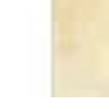
Solution Rachat
Projet immobilier
Problèmes financiers
Comparatifs
Tendances
Optimisa
Solution Rachat