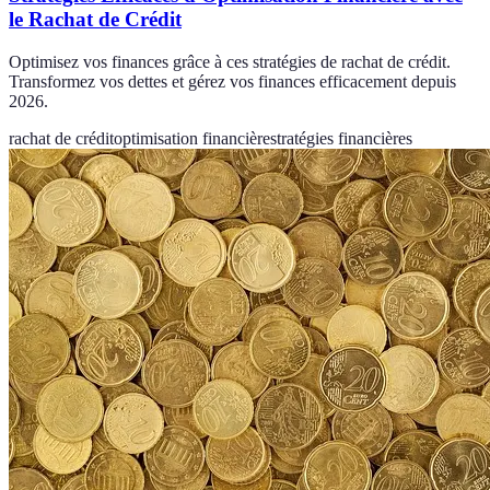
le Rachat de Crédit
Optimisez vos finances grâce à ces stratégies de rachat de crédit.
Transformez vos dettes et gérez vos finances efficacement depuis
2026.
rachat de crédit
optimisation financière
stratégies financières