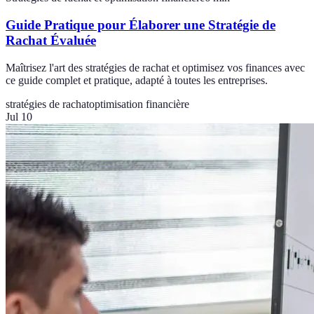
Guide Pratique pour Élaborer une Stratégie de
Rachat Évaluée
Maîtrisez l'art des stratégies de rachat et optimisez vos finances avec
ce guide complet et pratique, adapté à toutes les entreprises.
stratégies de rachat
optimisation financière
Jul 10