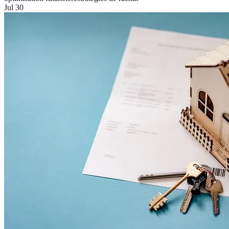
Jul 30