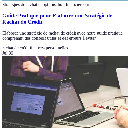
Stratégies de rachat et optimisation financière
6
min
Guide Pratique pour Élaborer une Stratégie de
Rachat de Crédit
Élaborez une stratégie de rachat de crédit avec notre guide pratique,
comprenant des conseils utiles et des erreurs à éviter.
rachat de crédit
finances personnelles
Jul 30