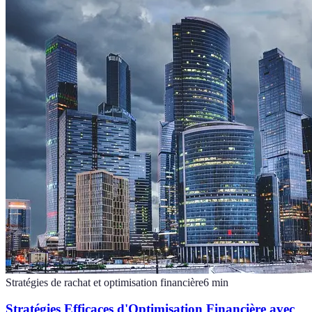
Stratégies de rachat et optimisation financière
6
min
Stratégies Efficaces d'Optimisation Financière avec