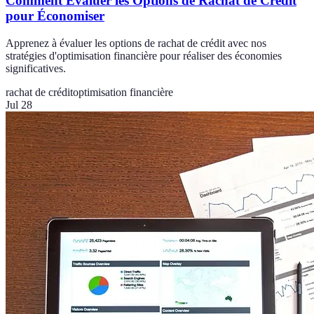
Comment Évaluer les Options de Rachat de Crédit
pour Économiser
Apprenez à évaluer les options de rachat de crédit avec nos
stratégies d'optimisation financière pour réaliser des économies
significatives.
rachat de crédit
optimisation financière
Jul 28