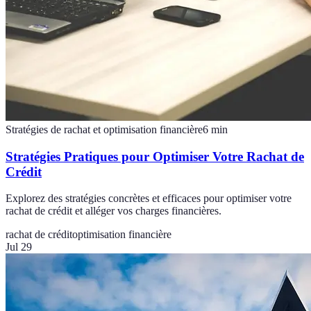
Stratégies de rachat et optimisation financière
6
min
Stratégies Pratiques pour Optimiser Votre Rachat de
Crédit
Explorez des stratégies concrètes et efficaces pour optimiser votre
rachat de crédit et alléger vos charges financières.
rachat de crédit
optimisation financière
Jul 29