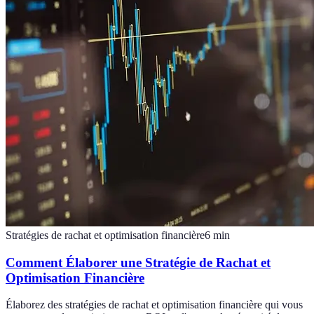
Stratégies de rachat et optimisation financière
6
min
Comment Élaborer une Stratégie de Rachat et
Optimisation Financière
Élaborez des stratégies de rachat et optimisation financière qui vous