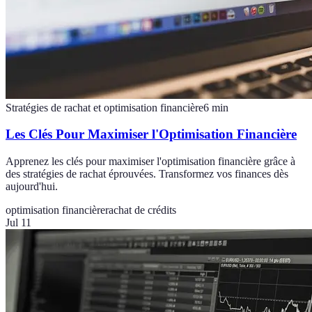
Stratégies de rachat et optimisation financière
6
min
Les Clés Pour Maximiser l'Optimisation Financière
Apprenez les clés pour maximiser l'optimisation financière grâce à
des stratégies de rachat éprouvées. Transformez vos finances dès
aujourd'hui.
optimisation financière
rachat de crédits
Jul 11