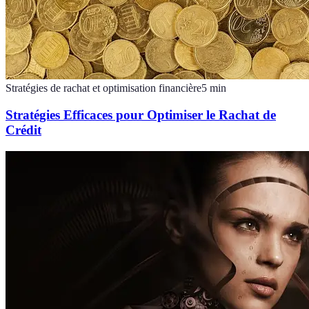
Stratégies de rachat et optimisation financière
5
min
Stratégies Efficaces pour Optimiser le Rachat de
Crédit