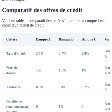
Comparatif des offres de crédit
Voici un tableau comparatif des critères à prendre en compte lors du
choix d'un rachat de crédit.
Critère
Banque A
Banque B
Banque C
Verd
Banq
Taux d'intérêt
2.5%
2.7%
2.8%
A
Frais de
Banq
1%
1.5%
1%
dossier
A et 
Banq
Assurance
0.3%
0.4%
0.2%
C
Pénalité de
Banq
remboursement
0
1%
0
A et 
anticipé