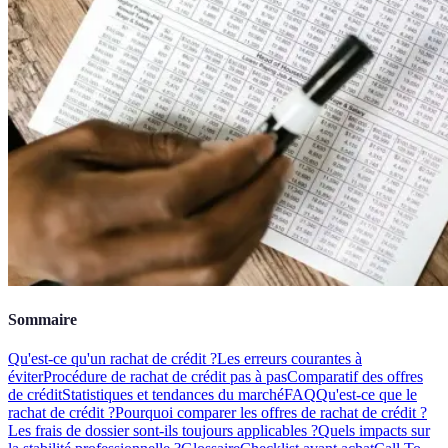
Sommaire
Qu'est-ce qu'un rachat de crédit ?
Les erreurs courantes à
éviter
Procédure de rachat de crédit pas à pas
Comparatif des offres
de crédit
Statistiques et tendances du marché
FAQ
Qu'est-ce que le
rachat de crédit ?
Pourquoi comparer les offres de rachat de crédit ?
Les frais de dossier sont-ils toujours applicables ?
Quels impacts sur