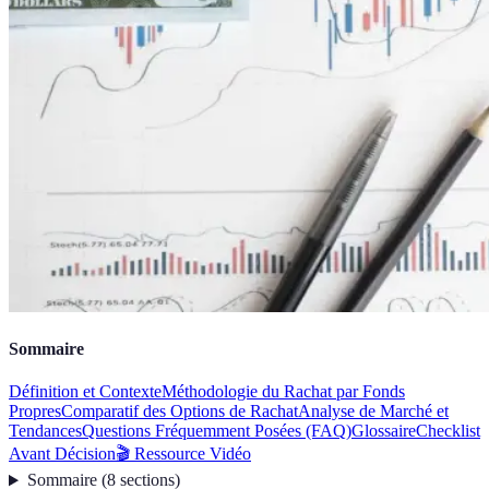
Sommaire
Définition et Contexte
Méthodologie du Rachat par Fonds
Propres
Comparatif des Options de Rachat
Analyse de Marché et
Tendances
Questions Fréquemment Posées (FAQ)
Glossaire
Checklist
Avant Décision
🎬 Ressource Vidéo
Sommaire
(
8
sections
)