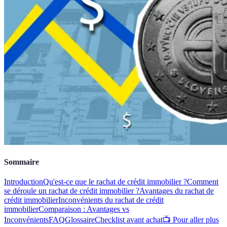
Sommaire
Introduction
Qu'est-ce que le rachat de crédit immobilier ?
Comment
se déroule un rachat de crédit immobilier ?
Avantages du rachat de
crédit immobilier
Inconvénients du rachat de crédit
immobilier
Comparaison : Avantages vs
Inconvénients
FAQ
Glossaire
Checklist avant achat
📺 Pour aller plus