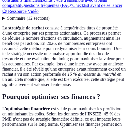
consultants financiers
Bonus : vue d'ensemble avec tableau
comparatif
Questions fréquentes (FAQ)
Checklist avant de se lancer
📺 Ressource Vidéo
Sommaire
(
12
sections
)
La
stratégie de rachat
consiste à acquérir des titres de propriété
d'une entreprise par ses propres actionnaires. Ce processus permet
de réduire le nombre d'actions en circulation, augmentant ainsi les
bénéfices par action. En 2026, de nombreuses entreprises ont
recours à cette méthode pour redynamiser leur cours boursier. Une
telle stratégie nécessite une analyse approfondie des flux de
trésorerie et une évaluation du timing pour maximiser la valeur pour
les actionnaires. Par exemple, lors d'une interview avec un analyste
financier, il a été révélé qu'une entreprise ayant récemment exercé un
rachat a vu son action performée de
15 % au-dessus du marché
en
un an. Cela montre que, si elle est bien exécutée, cette stratégie peut
significativement valoriser l'entreprise.
Pourquoi optimiser ses finances ?
L'
optimisation financière
est vitale pour maximiser les profits tout
en minimisant les coûts. Selon les données de
l'INSEE
, 45 % des
PME n'ont pas de stratégie financière définie, ce qui impacte leurs
performances sur le long terme. Optimiser ses finances permet non