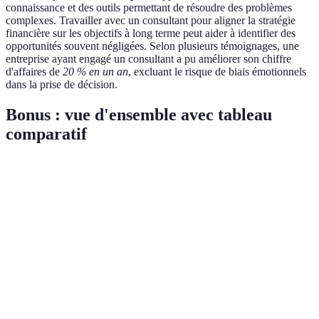
connaissance et des outils permettant de résoudre des problèmes
complexes. Travailler avec un consultant pour aligner la stratégie
financière sur les objectifs à long terme peut aider à identifier des
opportunités souvent négligées. Selon plusieurs témoignages, une
entreprise ayant engagé un consultant a pu améliorer son chiffre
d'affaires de
20 % en un an
, excluant le risque de biais émotionnels
dans la prise de décision.
Bonus : vue d'ensemble avec tableau
comparatif
Critère
Stratégie de rachat
Optimisation financière
Impact
Augmentation des
Amélioration de la
immédiat
bénéfices par action
liquidité
Durée
Moyen/Long terme
Court/Moyen terme
d'application
Risque
Fluctuations du
Coûts cachés possibles