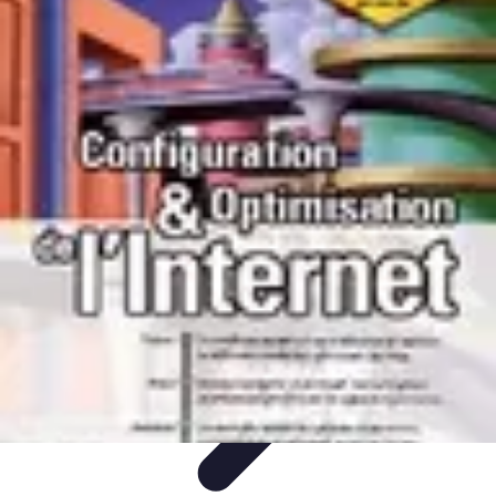
Solution Rachat
Projet immobilier
Problèmes
financiers
Comparatifs
Tendances
Optimisation financière
Solution Rachat