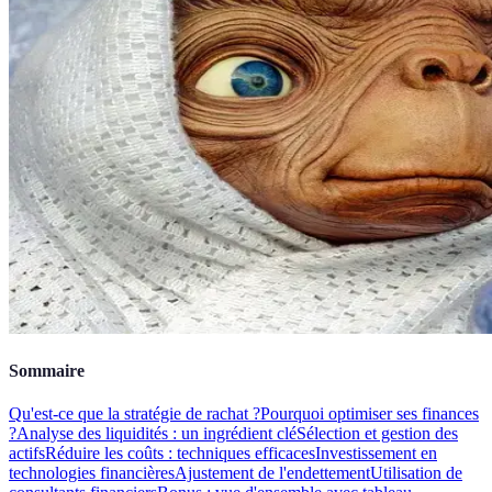
Sommaire
Qu'est-ce que la stratégie de rachat ?
Pourquoi optimiser ses finances
?
Analyse des liquidités : un ingrédient clé
Sélection et gestion des
actifs
Réduire les coûts : techniques efficaces
Investissement en
technologies financières
Ajustement de l'endettement
Utilisation de