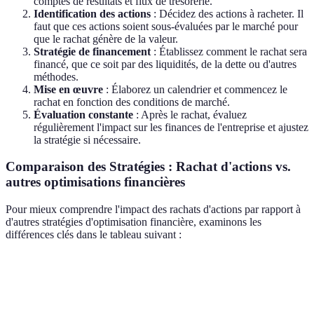
comptes de résultats et flux de trésorerie.
Identification des actions
: Décidez des actions à racheter. Il
faut que ces actions soient sous-évaluées par le marché pour
que le rachat génère de la valeur.
Stratégie de financement
: Établissez comment le rachat sera
financé, que ce soit par des liquidités, de la dette ou d'autres
méthodes.
Mise en œuvre
: Élaborez un calendrier et commencez le
rachat en fonction des conditions de marché.
Évaluation constante
: Après le rachat, évaluez
régulièrement l'impact sur les finances de l'entreprise et ajustez
la stratégie si nécessaire.
Comparaison des Stratégies : Rachat d'actions vs.
autres optimisations financières
Pour mieux comprendre l'impact des rachats d'actions par rapport à
d'autres stratégies d'optimisation financière, examinons les
différences clés dans le tableau suivant :
Critère
Rachat d'actions
Réduction des coûts
Optimi
Objectif
Augmenter la
Diminuer les
Maximi