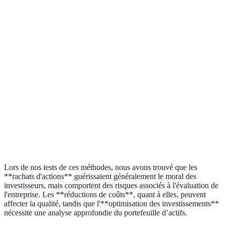
principal
valeur des actions
dépenses
invest
Positif,
Impact sur
augmentation du
Potentiellement
les
Variabl
bénéfice par
positif
actionnaires
action
Risque de
Risque de
Risque
Risques
dégradation de la
surévaluation
ressou
qualité
Mise en
Relativement
Variable selon la
Peut né
œuvre
rapide
structure
compl
Lors de nos tests de ces méthodes, nous avons trouvé que les
**rachats d'actions** guérissaient généralement le moral des
investisseurs, mais comportent des risques associés à l'évaluation de
l'entreprise. Les **réductions de coûts**, quant à elles, peuvent
affecter la qualité, tandis que l'**optimisation des investissements**
nécessite une analyse approfondie du portefeuille d’actifs.