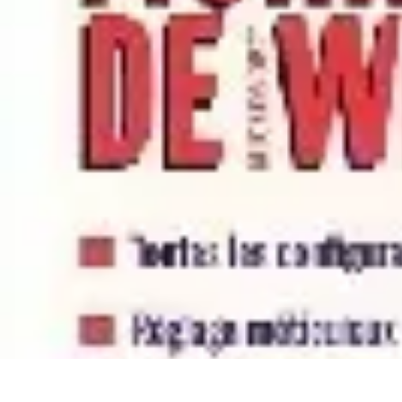
Solution Rachat
Projet immobilier
Problèmes financiers
Comparatifs
Tendances
Optimisa
Solution Rachat